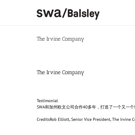
Skip
to
content
The Irvine Company
The Irvine Company
Testimonial
SWA和加州欧文公司合作40多年，打造了一个又
Credits
Rob Elliott, Senior Vice President, The Irvine